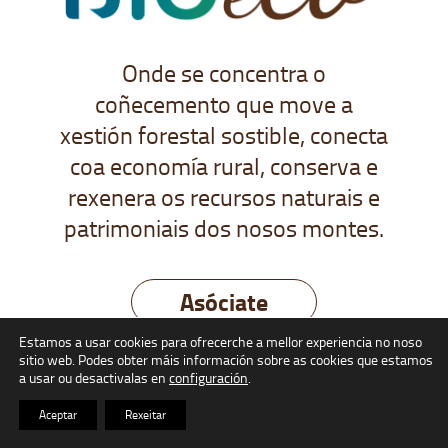
Onde se concentra o
coñecemento que move a
xestión forestal sostible, conecta
coa economía rural, conserva e
rexenera os recursos naturais e
patrimoniais dos nosos montes.
Asóciate
Estamos a usar cookies para ofrecerche a mellor experiencia no noso
sitio web.
Podes obter máis información sobre as cookies que estamos
a usar ou desactivalas en
configuración
.
Aceptar
Rexeitar